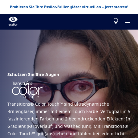
Probieren Sie Ihre Essilor-Brillengläser virtuell an – Jetzt starten!
Über uns
Schützen Sie Ihre Augen
Produkte
Essilor Experts
Essilor Experts
Hilfe bei der Auswahl
Besser sehen
Transitions® Color Touch™ sind ultradynamische
Essilor AVA
Brillengläser, immer mit einem Touch Farbe. Verfügbar in 5
Stellest
Myopie-Management für Kinder
Testen Sie Ihr Sehvermögen
faszinierenden Farben und 2 beeindruckenden Effekten: In
Ein bahnbrechendes Seherlebnis
Eyezen
Optimierte Einstärken-Brillengläser
Konfigurieren Sie Ihre Essilor Brillengläser
Gradient (Farbverlauf) und Washed (uni). Mit Transitions®
Color Touch™ gut (aus)sehen und fühlen bei jedem Licht!​
Mehr erfahren
Varilux
Gleitsichtgläser