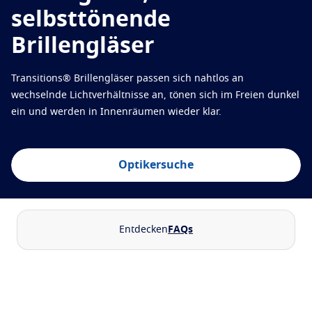
Virtuelle Brillenanprobe starten
selbsttönende
Augenschutz
Optikersuche
Brillengläser
Transitions
Intelligente, selbsttönende Brillengläser
Transitions® Brillengläser passen sich nahtlos an
Sonnenschutz-Gläser
Stilvoll sehen
wechselnde Lichtverhältnisse an, tönen sich im Freien dunkel
Blue UV
Blaulichtfilter für jeden Tag
ein und werden in Innenräumen wieder klar.
Veredelung
Optikersuche
Crizal
Brillenglas-Entspiegelungen
Jetzt entdecken
Entdecken
FAQs
Optikersuche