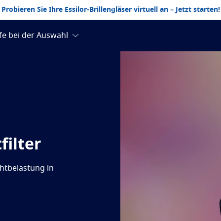
Probieren Sie Ihre Essilor-Brillengläser virtuell an – Jetzt starten!
filter
chtbelastung in