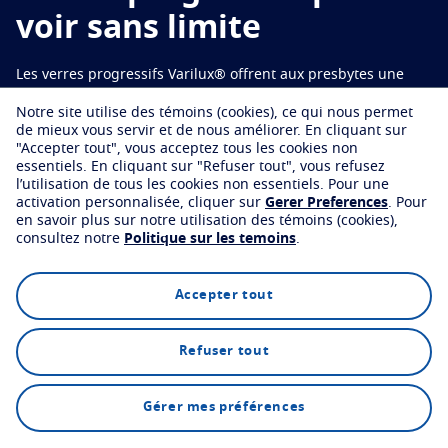
Essayez virtuellement vos verres
Votre vision au quotidien
voir sans limite
Protéger
Trouver un bureau
Tout savoir sur les verres
Les verres progressifs Varilux® offrent aux presbytes une
Transitions
Verres intelligents qui s'adaptent à la lumière
La vue selon l'age
vision ultra-nette à toutes les distances, avec une transition
Notre site utilise des témoins (cookies), ce qui nous permet
Verres solaires
Vision et style
fluide entre vision de près et de loin.
Voir tous nos articles
de mieux vous servir et de nous améliorer.
En cliquant sur
"Accepter tout", vous acceptez tous les cookies non
Blue UV
Matériaux filtrants dans les verres du quoitidien
essentiels.
En cliquant sur "Refuser tout", vous refusez
l’utilisation de tous les cookies non essentiels.
Pour une
Trouver un bureau
Optimiser
activation personnalisée, cliquer sur
Gerer Preferences
.
Pour
en savoir plus sur notre utilisation des témoins (cookies),
consultez notre
Politique sur les temoins
.
Crizal
Verres antireflets
Découvrez nos autres marques
Explorer
Technologie
FAQs
Accepter tout
Refuser tout
Trouver un bureau
Gérer mes préférences