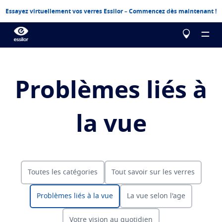
Essayez virtuellement vos verres Essilor – Commencez dès maintenant !
Problèmes liés à
Le choix Essilor
la vue
Nos verres
Essilor Experts
Essilor Experts
Ressources
Corriger
Toutes les catégories
Tout savoir sur les verres
Essilor AVA
Stellest
La vue
Contrôle de la myopie chez l'enfant
Testez votre vue
Problèmes liés à la vue
La vue selon l'age
Advanced vision accuracy
Eyezen
Verres unifocaux optimisés
Configurez vos verres Essilor
Problèmes liés à la vue
En savoir plus
Varilux
Verres progressifs
Votre vision au quotidien