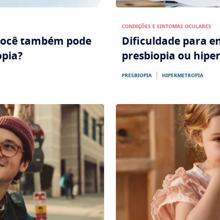
CONDIÇÕES E SINTOMAS OCULARES
 você também pode
Dificuldade para e
opia?
presbiopia ou hipe
PRESBIOPIA
HIPERMETROPIA