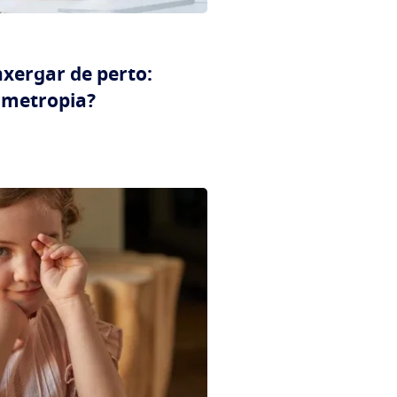
nxergar de perto:
rmetropia?