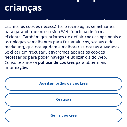
Experimente virtualmente as suas lentes
Essilor
Tudo sobre lentes
crianças
Proteger
Encontre uma óptica
Crizal
Condições e sintomas oculares
As lentes Essilor® Stellest® reduzem a progressão da miopia
Transitions
Lentes fotossensíveis (que se adaptam à luz)
Varilux
Usamos os cookies necessários e tecnologias semelhantes
Olhar por idade
*
1
em 67%
em média.
para garantir que nosso sítio Web funciona de forma
Sun Lenses
Visão com estilo
eficiente.
Também gostaríamos de definir cookies opcionais e
Stellest
A sua vida e os seus olhos
tecnologias semelhantes para fins analíticos, sociais e de
Blue UV
Soluções de filtragem para proteção no dia a dia
marketing, que nos ajudam a melhorar as nossas atividades.
Promoções
Ver todos os artigos
Encontre uma óptica
Se clicar em “recusar”, ativaremos apenas os cookies
Melhorar
necessários para poder navegar e utilizar o sítio Web.
Você de Varilux
Consulte a nossa
política de cookies
para obter mais
informações.
Crizal
Tratamento antirreflexo para lentes
Encontre uma óptica
Explore
Tecnologia
FAQs
Descubra todas as marcas
Aceitar todos os cookies
Recusar
Encontre uma óptica
Gerir cookies