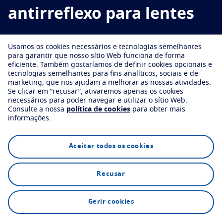
Experimente virtualmente as suas lentes
Condições e sintomas oculares
antirreflexo para lentes
Proteger
Encontre uma óptica
Olhar por idade
Os revestimentos Essilor® Crizal® possuem tecnologias e
Transitions
Lentes fotossensíveis (que se adaptam à luz)
A sua vida e os seus olhos
Usamos os cookies necessários e tecnologias semelhantes
benefícios únicos que atuam como um escudo invisível,
para garantir que nosso sítio Web funciona de forma
Sun Lenses
Visão com estilo
protegendo seus olhos e suas lentes.
Ver todos os artigos
eficiente.
Também gostaríamos de definir cookies opcionais e
tecnologias semelhantes para fins analíticos, sociais e de
Blue UV
Soluções de filtragem para proteção no dia a dia
marketing, que nos ajudam a melhorar as nossas atividades.
Se clicar em “recusar”, ativaremos apenas os cookies
Encontre uma óptica
Melhorar
necessários para poder navegar e utilizar o sítio Web.
Consulte a nossa
política de cookies
para obter mais
informações.
Crizal
Tratamento antirreflexo para lentes
Descubra todas as marcas
Explore
Tecnologia
FAQs
Aceitar todos os cookies
Recusar
Encontre uma óptica
Gerir cookies