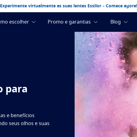
Experimente virtualmente as suas lentes Essilor – Comece agora
o para
as e benefícios
ndo seus olhos e suas