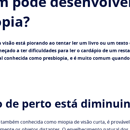
 pode desenvolve
opia?
 visão está piorando ao tentar ler um livro ou um texto
eçado a ter dificuldades para ler o cardápio de um rest
 conhecida como presbiopia, e é muito comum quando 
o de perto está diminui
, também conhecida como miopia de visão curta, é provável
amente os objetos distantes. O envelhecimento natural dos