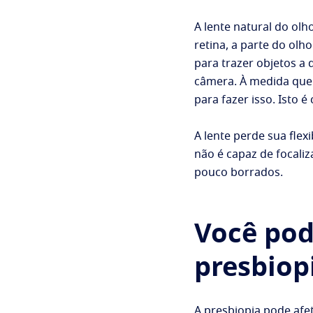
A lente natural do olh
retina, a parte do olh
para trazer objetos a 
câmera. À medida que 
para fazer isso. Isto 
A lente perde sua flexi
não é capaz de focali
pouco borrados.
Você pod
presbiop
A presbiopia pode afet