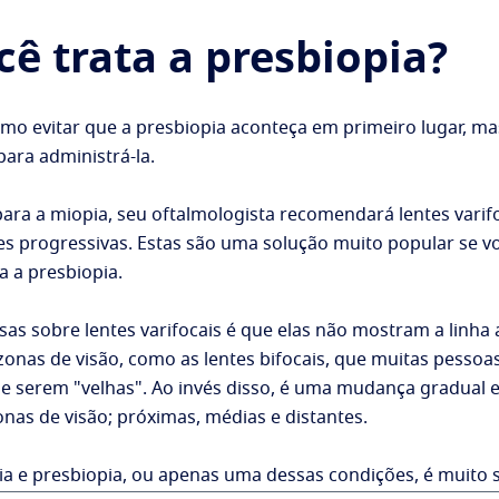
ê trata a presbiopia?
mo evitar que a presbiopia aconteça em primeiro lugar, m
ara administrá-la.
 para a miopia, seu oftalmologista recomendará lentes vari
s progressivas. Estas são uma solução muito popular se vo
a a presbiopia.
s sobre lentes varifocais é que elas não mostram a linha 
zonas de visão, como as lentes bifocais, que muitas pessoa
e serem "velhas". Ao invés disso, é uma mudança gradual 
onas de visão; próximas, médias e distantes.
a e presbiopia, ou apenas uma dessas condições, é muito s