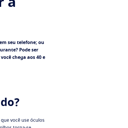
r a
 em seu telefone; ou
aurante? Pode ser
você chega aos 40 e
ndo?
 que você use óculos
 olhos torna-se