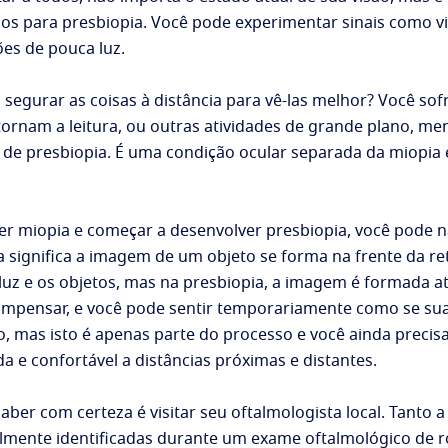
los para presbiopia. Você pode experimentar sinais como 
ões de pouca luz.
 segurar as coisas à distância para vê-las melhor? Você so
ornam a leitura, ou outras atividades de grande plano, men
 de presbiopia. É uma condição ocular separada da miopia 
ver miopia e começar a desenvolver presbiopia, você pode 
 significa a imagem de um objeto se forma na frente da ret
luz e os objetos, mas na presbiopia, a imagem é formada a
pensar, e você pode sentir temporariamente como se sua 
 mas isto é apenas parte do processo e você ainda precisa
a e confortável a distâncias próximas e distantes.
ber com certeza é visitar seu oftalmologista local. Tanto 
lmente identificadas durante um exame oftalmológico de ro