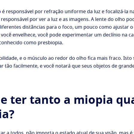
o é responsável por refração uniforme da luz e focalizá-la na
o responsável por ver a luz e as imagens. A lente do olho 
diferentes distâncias para o foco, um pouco como ajustar o
você envelhece, você pode experimentar um declínio na ca
é conhecido como presbiopia.
bilidade, e o músculo ao redor do olho fica mais fraco. Isto 
zar tão facilmente, e você notará que seus objetos de gra
e ter tanto a miopia qu
ia?
ar a todos, não importa o estado atual de sua visão, mas é