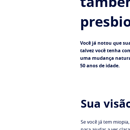
também
presbi
Você já notou que sua
talvez você tenha com
uma mudança natural
50 anos de idade.
Sua visã
Se você já tem miopia
para ajudar a ver clar