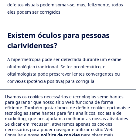
defeitos visuais podem somar-se, mas, felizmente, todos
eles podem ser corrigidos.
Existem óculos para pessoas
clarividentes?
A hipermetropia pode ser detectada durante um exame
oftalmológico tradicional. Se for problemático, o
oftalmologista pode prescrever lentes convergentes ou
convexas (potência positiva) para corrigi-la.
Para corrigir sua clarividência, primeiro escolha óculos
Usamos os cookies necessários e tecnologias semelhantes
para garantir que nosso sítio Web funciona de forma
apropriados para sua correção, suas necessidades visuais
eficiente.
Também gostaríamos de definir cookies opcionais e
e suas atividades. Você passa muito tempo em seu
tecnologias semelhantes para fins analíticos, sociais e de
computador ou smartphone? Você pode optar pelas lentes
marketing, que nos ajudam a melhorar as nossas atividades.
Se clicar em “recusar”, ativaremos apenas os cookies
Eyezen® da Essilor. Projetadas para a vida conectada, elas
necessários para poder navegar e utilizar o sítio Web.
aliviam a tensão dos olhos, particularmente na visão
Consulte a nossa
política de cookies
para obter mais