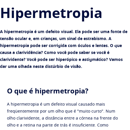
Encontre uma óptica
Crizal
Condições e sintomas oculares
Hipermetropia
Transitions
Lentes fotossensíveis (que se adaptam à luz)
Varilux
Olhar por idade
Sun Lenses
Visão com estilo
Stellest
A sua vida e os seus olhos
A hipermetropia é um defeito visual. Ela pode ser uma fonte de
Blue UV
Soluções de filtragem para proteção no dia a dia
tensão ocular e, em crianças, um sinal de estrabismo. A
Promoções
Ver todos os artigos
hipermetropia pode ser corrigida com óculos e lentes. O que
Melhorar
Você de Varilux
causa a clarividência? Como você pode saber se você é
Crizal
Tratamento antirreflexo para lentes
clarividente? Você pode ser hiperópico e astigmático? Vamos
Encontre uma óptica
dar uma olhada neste distúrbio de visão.
Descubra todas as marcas
O que é hipermetropia?
A hipermetropia é um defeito visual causado mais
freqüentemente por um olho que é "muito curto". Num
olho clarividente, a distância entre a córnea na frente do
olho e a retina na parte de trás é insuficiente. Como