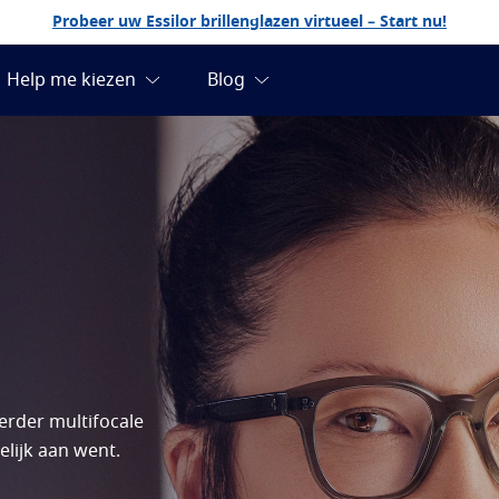
Probeer uw Essilor brillenglazen virtueel – Start nu!
erder multifocale
lijk aan went.