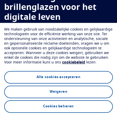
Probeer uw brillenglazen virtueel
Oogaandoeningen en symptomen
brillenglazen voor het
Bescherm
Vind een opticien
Gezichtsvermogen per leeftijd
digitale leven
Transitions
Vind een opticien
Meekleurende brillenglazen
Je leven en je ogen
Essilor® Eyezen® brillenglazen zijn geoptimaliseerd om de
We maken gebruik van noodzakelijke cookies en gelijkaardige
Zonnebrillenglazen
Zicht met stijl
See all articles
technologieën voor de efficiënte werking van onze site.
Ter
ogen te helpen ontspannen en comfortabel mee te bewegen
ondersteuning van onze activiteiten en analytische, sociale
Blue UV
Filteroplossingen voor dagelijks gebruik
in een verbonden wereld.
en gepersonaliseerde reclame-doeleinden, vragen we u om
ook optionele cookies en gelijkaardige technologieën te
Optimaliseer
accepteren.
Wanneer u deze cookies weigert, gebruiken we
enkel de cookies die nodig zijn om de website te gebruiken.
Vind een opticien
Voor meer informatie kunt u ons
cookiebeleid
lezen.
Crizal
Antireflectiecoatings voor brillenglazen
Ontdek onze merken
Alle cookies accepteren
Ontdek
Technologie
FAQs
Weigeren
Vind een opticien
Cookies beheren