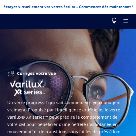
Essayez virtuellement vos verres Essilor – Commencez dès maintenant !
Le choix Essilor
Corrigez votre vue
Nos verres
Essilor Experts
Essilor Experts
Aidez-moi à choisir
Corriger
Un verre progressif qui sait comment vos yeux bougent
Essilor AVA
vraiment. Propulsé par l’intelligence artificielle, le verre
Stellest
La vue
Contrôle de la myopie chez l'enfant
Testez votre vue
Varilux® XR series™ peut prédire le comportement de
Advanced vision accuracy
Eyezen
Verres unifocaux optimisés
Créez votre prochaine paire de verres
votre œil pour bénéficier d’une netteté instantanée en
Problèmes liés à la vue
1
mouvement
et de transitions sans failles de près à loin.
En savoir plus
Varilux
Verres progressifs