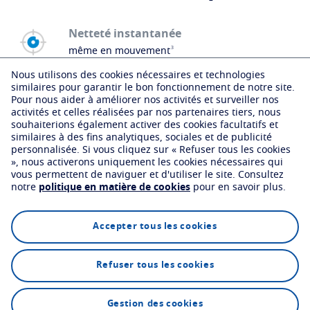
Netteté instantanée
3
même en mouvement
Une posture naturelle
Nous utilisons des cookies nécessaires et technologies
en toutes circonstances
similaires pour garantir le bon fonctionnement de notre site.
Pour nous aider à améliorer nos activités et surveiller nos
Vision stabilisée
activités et celles réalisées par nos partenaires tiers, nous
même dans les situations les plus exigeantes
souhaiterions également activer des cookies facultatifs et
Acuité visuelle élevée
similaires à des fins analytiques, sociales et de publicité
personnalisée.
Si vous cliquez sur « Refuser tous les cookies
même dans des conditions de faible
», nous activerons uniquement les cookies nécessaires qui
luminosité
vous permettent de naviguer et d'utiliser le site.
Consultez
notre
politique en matière de cookies
pour en savoir plus.
Champ de vision
panoramique
Confort durable
Accepter tous les cookies
4
en vision de près
.
Découvrez Varilux® XR track
.
Refuser tous les cookies
Trouver un opticien
Gestion des cookies