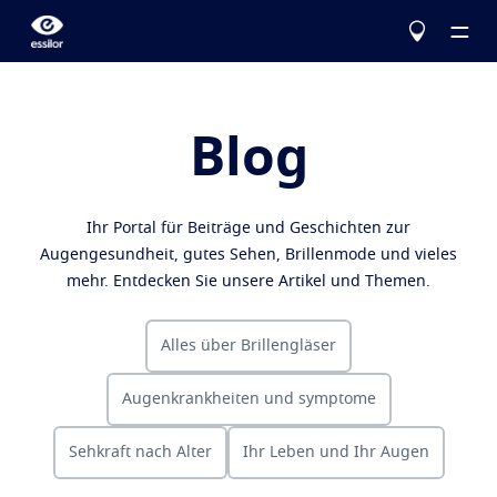
Blog
Über uns
Ihr Portal für Beiträge und Geschichten zur
Produkte
Augengesundheit, gutes Sehen, Brillenmode und vieles
Essilor Experts
mehr. Entdecken Sie unsere Artikel und Themen.
Essilor Experts
Hilfe bei der Auswahl
Besser sehen
Alles über Brillengläser
Essilor AVA
Stellest
Blog
Myopie-Management für Kinder
Testen Sie Ihr Sehvermögen
Ein bahnbrechendes Seherlebnis
Augenkrankheiten und symptome
Eyezen
Optimierte Einstärken-Brillengläser
Konfigurieren Sie Ihre Essilor Brillengläser
Alles über Brillengläser
Mehr erfahren
Varilux
Gleitsichtgläser
Virtuelle Brillenanprobe starten
Sehkraft nach Alter
Ihr Leben und Ihr Augen
Augenkrankheiten und symptome
Augenschutz