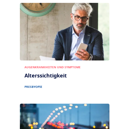
Optikersuche
Sehkraft nach Alter
Transitions
Intelligente, selbsttönende Brillengläser
Ihr Leben und Ihr Augen
Sonnenschutz-Gläser
Stilvoll sehen
Zu den Artikeln
Blue UV
Blaulichtfilter für jeden Tag
Veredelung
Crizal
Brillenglas-Entspiegelungen
AUGENKRANKHEITEN UND SYMPTOME
Jetzt entdecken
Alterssichtigkeit
PRESBYOPIE