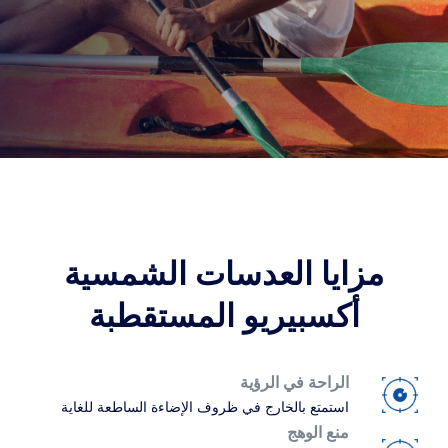
ترانزيشنز
عدسة متكيفة مع الضوء
عدسات الشمس
رؤية مع أسلوب
بلو يو في
حلول الفلترة للعدسات اليومية
تعزيز
كريزال
طلاءات العدسات المضادة للانعكاسات
اكتشف جميع حلولنا
مزايا العدسات الشمسية
أكسبيريو المستقطبة
الراحة في الرؤية
استمتع بالخارج في ظروف الإضاءة الساطعة للغاية
منع الوهج