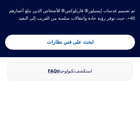
تم تصميم عدسات إيسيلور® فاريلوكس® للأشخاص الذين تبلغ أعمارهم
ترانزيشنز
عدسة متكيفة مع الضوء
40+، حيث توفر رؤية حادة وانتقالات سلسة من القريب إلى البعيد.
عدسات الشمس
رؤية مع أسلوب
بلو يو في
حلول الفلترة للعدسات اليومية
ابحث على فني نظارات
تعزيز
كريزال
طلاءات العدسات المضادة للانعكاسات
استكشف
تكنولوجيا
FAQs
اكتشف جميع حلولنا
ابحث على فني نظارات